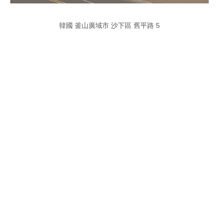
韓國 釜山廣域市 沙下區 舊平路 5